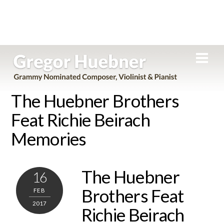
Skip
Men
to
content
The Huebner Brothers
Feat Richie Beirach
Memories
The Huebner
16
Brothers Feat
FEB
2017
Richie Beirach